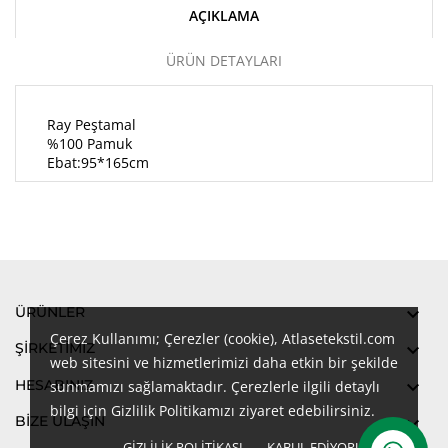
AÇIKLAMA
ÜRÜN DETAYLARI
Ray Peştamal
%100 Pamuk
Ebat:95*165cm
ÜRÜNLER

Çerez Kullanımı; Çerezler (cookie), Atlasetekstil.com
ŞIRKETIMIZ

web sitesini ve hizmetlerimizi daha etkin bir şekilde
HESABINIZ

sunmamızı sağlamaktadır. Çerezlerle ilgili detaylı
bilgi için Gizlilik Politikamızı ziyaret edebilirsiniz.
BİZE ULAŞIN

GIZLILIK POLITIKASI
KABUL EDIYORUM
done