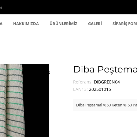
ri
A
HAKKIMIZDA
ÜRÜNLERİMİZ
GALERİ
SİPARİŞ FO
Diba Peştema
Referans:
DIBGREEN04
EAN13:
202501015
Diba Peştamal %50 Keten % 50 P