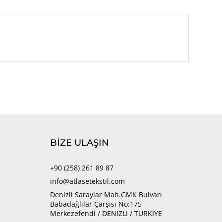
BİZE ULAŞIN
+90 (258) 261 89 87
info@atlasetekstil.com
Denizli Saraylar Mah.GMK Bulvarı
Babadağlılar Çarşısı No:175
Merkezefendi / DENIZLI / TURKIYE