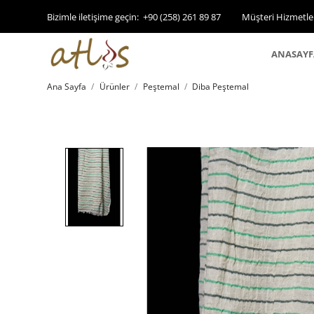
Bizimle iletişime geçin:
+90 (258) 261 89 87
Müşteri Hizmetle
ANASAYF
Ana Sayfa
Ürünler
Peştemal
Diba Peştemal