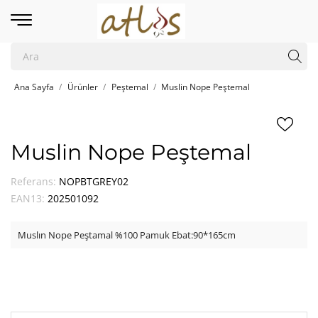
Ana Sayfa
Ürünler
Peştemal
Muslin Nope Peştemal
Muslin Nope Peştemal
Referans:
NOPBTGREY02
EAN13:
202501092
Muslın Nope Peştamal %100 Pamuk Ebat:90*165cm