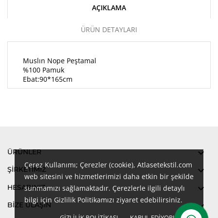
AÇIKLAMA
ÜRÜN DETAYLARI
Muslın Nope Peştamal
%100 Pamuk
Ebat:90*165cm
ÜRÜNLER

Çerez Kullanımı; Çerezler (cookie), Atlasetekstil.com
ŞIRKETIMIZ

web sitesini ve hizmetlerimizi daha etkin bir şekilde
HESABINIZ

sunmamızı sağlamaktadır. Çerezlerle ilgili detaylı
bilgi için Gizlilik Politikamızı ziyaret edebilirsiniz.
BİZE ULAŞIN

GIZLILIK POLITIKASI
KABUL EDIYORUM
done