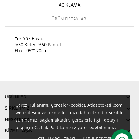
AÇIKLAMA
ÜRÜN DETAYLARI
Tek Yüz Havlu
%50 Keten %50 Pamuk
Ebat: 95*170cm
ÜRÜNLER

Çerez Kullanımı; Çerezler (cookie), Atlasetekstil.com
ŞIRKETIMIZ

web sitesini ve hizmetlerimizi daha etkin bir şekilde
HESABINIZ

sunmamızı sağlamaktadır. Çerezlerle ilgili detaylı
bilgi için Gizlilik Politikamızı ziyaret edebilirsiniz.
BİZE ULAŞIN

GIZLILIK POLITIKASI
KABUL EDIYORUM
done