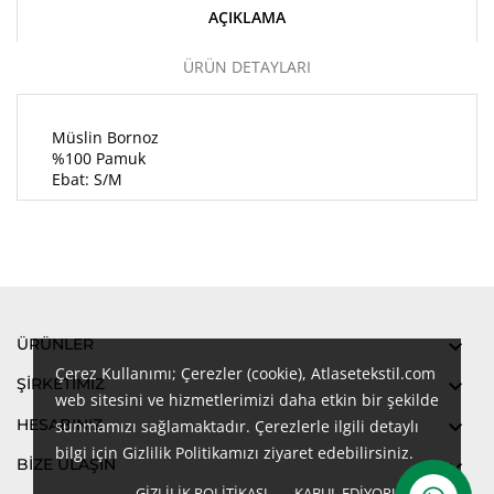
AÇIKLAMA
ÜRÜN DETAYLARI
Müslin Bornoz
%100 Pamuk
Ebat: S/M
ÜRÜNLER

Çerez Kullanımı; Çerezler (cookie), Atlasetekstil.com
ŞIRKETIMIZ

web sitesini ve hizmetlerimizi daha etkin bir şekilde
HESABINIZ

sunmamızı sağlamaktadır. Çerezlerle ilgili detaylı
bilgi için Gizlilik Politikamızı ziyaret edebilirsiniz.
BİZE ULAŞIN

GIZLILIK POLITIKASI
KABUL EDIYORUM
done