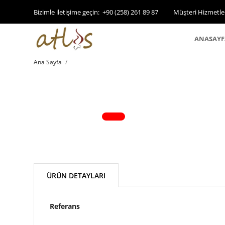
Bizimle iletişime geçin:
+90 (258) 261 89 87
Müşteri Hizmetle
ANASAYF
Ana Sayfa
ÜRÜN DETAYLARI
Referans