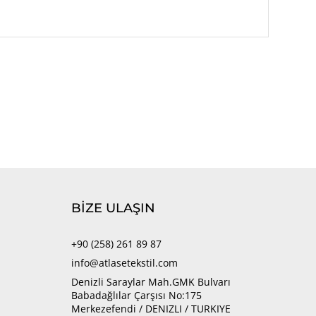
BİZE ULAŞIN
+90 (258) 261 89 87
info@atlasetekstil.com
Denizli Saraylar Mah.GMK Bulvarı
Babadağlılar Çarşısı No:175
Merkezefendi / DENIZLI / TURKIYE