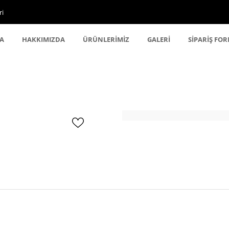
ri
A
HAKKIMIZDA
ÜRÜNLERİMİZ
GALERİ
SİPARİŞ FO