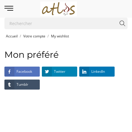
Accueil
Votre compte
My wishlist
Mon préféré
Facebook
Twitter
LinkedIn
Tumblr
Retour à votre compte
Accueil

