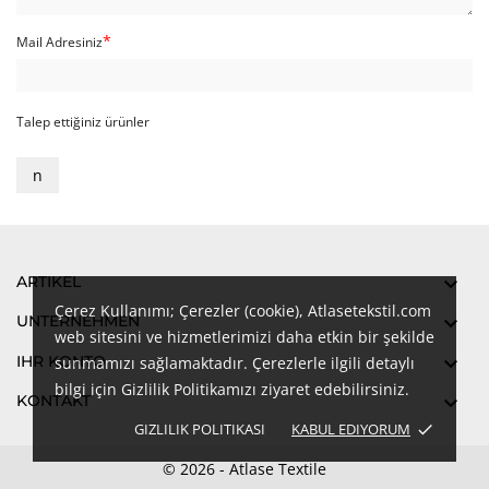
Mail Adresiniz
Talep ettiğiniz ürünler
n
ARTIKEL

Çerez Kullanımı; Çerezler (cookie), Atlasetekstil.com
UNTERNEHMEN

web sitesini ve hizmetlerimizi daha etkin bir şekilde
IHR KONTO

sunmamızı sağlamaktadır. Çerezlerle ilgili detaylı
bilgi için Gizlilik Politikamızı ziyaret edebilirsiniz.
KONTAKT

GIZLILIK POLITIKASI
KABUL EDIYORUM
done
© 2026 - Atlase Textile