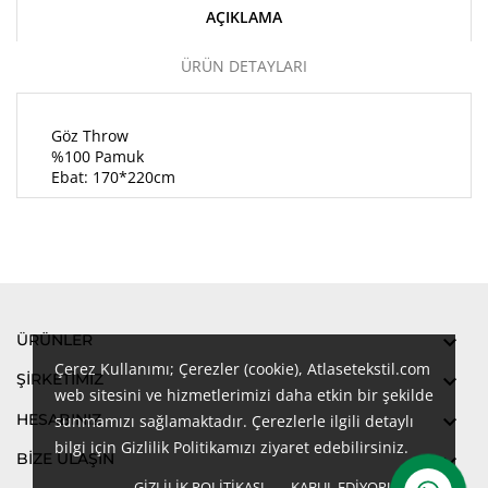
AÇIKLAMA
ÜRÜN DETAYLARI
Göz Throw
%100 Pamuk
Ebat: 170*220cm
ÜRÜNLER

Çerez Kullanımı; Çerezler (cookie), Atlasetekstil.com
ŞIRKETIMIZ

web sitesini ve hizmetlerimizi daha etkin bir şekilde
HESABINIZ

sunmamızı sağlamaktadır. Çerezlerle ilgili detaylı
bilgi için Gizlilik Politikamızı ziyaret edebilirsiniz.
BİZE ULAŞIN

GIZLILIK POLITIKASI
KABUL EDIYORUM
done