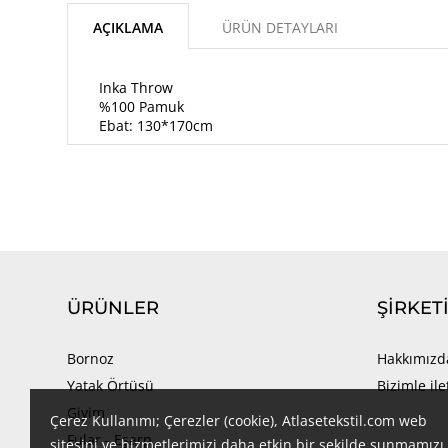
AÇIKLAMA
ÜRÜN DETAYLARI
Inka Throw
%100 Pamuk
Ebat: 130*170cm
ÜRÜNLER
ŞIRKET
Bornoz
Hakkımızd
Yatak Örtüsü
Bizimle il
Giyim
Çerez Kullanımı; Çerezler (cookie), Atlasetekstil.com web
Fular - Eşarp
sitesini ve hizmetlerimizi daha etkin bir şekilde sunmamızı