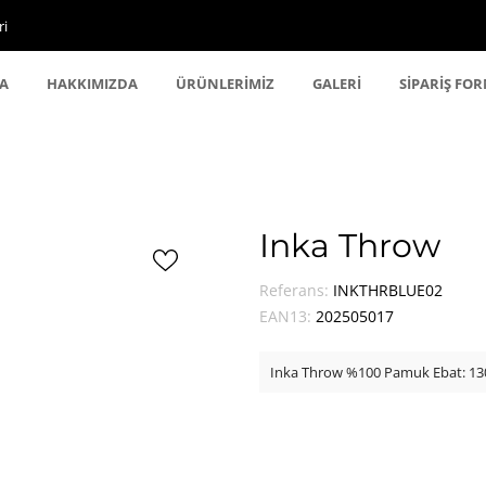
ri
A
HAKKIMIZDA
ÜRÜNLERİMİZ
GALERİ
SİPARİŞ FO
Inka Throw
Referans:
INKTHRBLUE02
EAN13:
202505017
Inka Throw %100 Pamuk Ebat: 1