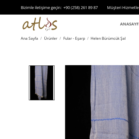
Bizimle iletişime geçin:
+90 (258) 261 89 87
Müşteri Hizmetle
ANASAYF
Ana Sayfa
Ürünler
Fular - Eşarp
Helen Bürümcük Şal