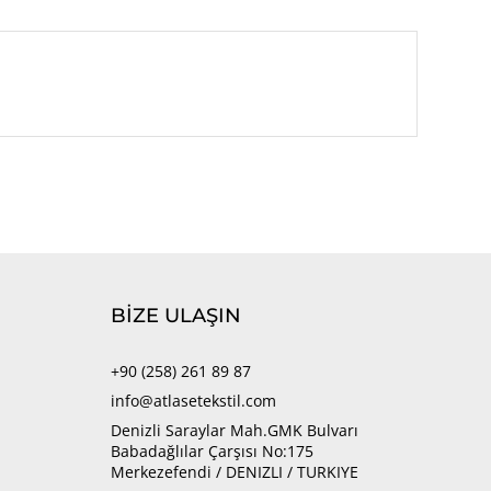
BİZE ULAŞIN
+90 (258) 261 89 87
info@atlasetekstil.com
Denizli Saraylar Mah.GMK Bulvarı
Babadağlılar Çarşısı No:175
Merkezefendi / DENIZLI / TURKIYE