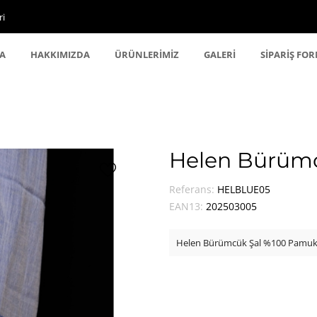
ri
A
HAKKIMIZDA
ÜRÜNLERİMİZ
GALERİ
SİPARİŞ FO
Helen Bürümc
Referans:
HELBLUE05
EAN13:
202503005
Helen Bürümcük Şal %100 Pamuk