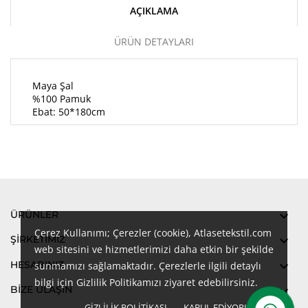
AÇIKLAMA
ÜRÜN DETAYLARI
Maya Şal
%100 Pamuk
Ebat: 50*180cm
ÜRÜNLER

Çerez Kullanımı; Çerezler (cookie), Atlasetekstil.com
ŞIRKETIMIZ

web sitesini ve hizmetlerimizi daha etkin bir şekilde
HESABINIZ

sunmamızı sağlamaktadır. Çerezlerle ilgili detaylı
bilgi için Gizlilik Politikamızı ziyaret edebilirsiniz.
BİZE ULAŞIN

GIZLILIK POLITIKASI
KABUL EDIYORUM
done